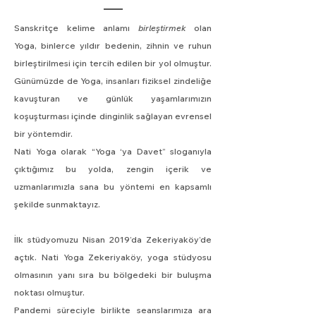
Sanskritçe kelime anlamı
birleştirmek
olan
Yoga, binlerce yıldır bedenin, zihnin ve ruhun
birleştirilmesi için tercih edilen bir yol olmuştur.
Günümüzde de Yoga, insanları fiziksel zindeliğe
kavuşturan ve günlük yaşamlarımızın
koşuşturması içinde dinginlik sağlayan evrensel
bir yöntemdir.
Nati Yoga olarak “Yoga ‘ya Davet” sloganıyla
çıktığımız bu yolda, zengin içerik ve
uzmanlarımızla sana bu yöntemi en kapsamlı
şekilde sunmaktayız.
İlk stüdyomuzu Nisan 2019’da Zekeriyaköy’de
açtık. Nati Yoga Zekeriyaköy, yoga stüdyosu
olmasının yanı sıra bu bölgedeki bir buluşma
noktası olmuştur.
Pandemi süreciyle birlikte seanslarımıza ara