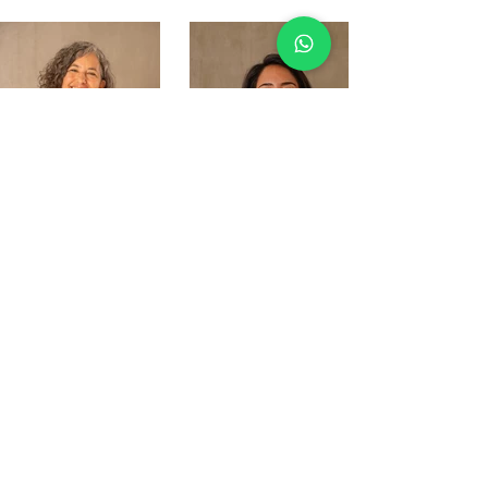
Merve Duru
Ayşe Aşçı
Email
i
nfo@natiyoga.life
Nati Yoga İstinye