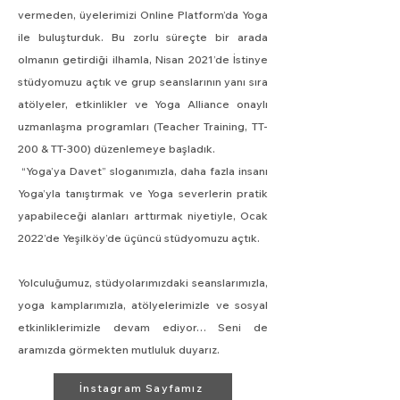
vermeden, üyelerimizi Online Platform’da Yoga
ile buluşturduk. Bu zorlu süreçte bir arada
olmanın getirdiği ilhamla, Nisan 2021’de İstinye
stüdyomuzu açtık ve grup seanslarının yanı sıra
atölyeler, etkinlikler ve Yoga Alliance onaylı
uzmanlaşma programları (Teacher Training, TT-
200 & TT-300) düzenlemeye başladık.
“Yoga’ya Davet” sloganımızla, daha fazla insanı
Yoga’yla tanıştırmak ve Yoga severlerin pratik
yapabileceği alanları arttırmak niyetiyle, Ocak
2022’de Yeşilköy’de üçüncü stüdyomuzu açtık.
Yolculuğumuz, stüdyolarımızdaki seanslarımızla,
yoga kamplarımızla, atölyelerimizle ve sosyal
etkinliklerimizle devam ediyor… Seni de
aramızda görmekten mutluluk duyarız.
İnstagram Sayfamız