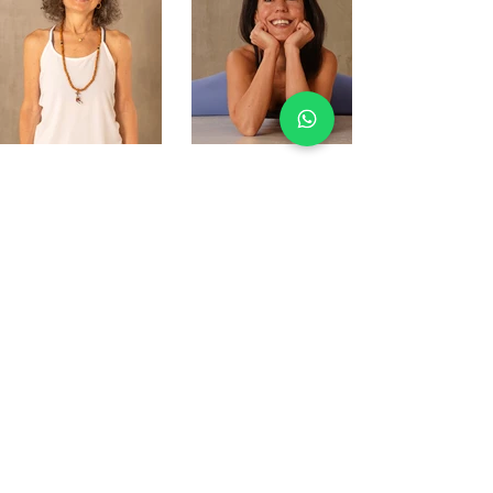
Merve Duru
Ayşe Aşçı
Email
i
nfo@natiyoga.life
Nati Yoga İstinye
İstinye Mah.Sarıyer Caddesi. No:65
İstinye İstanbul