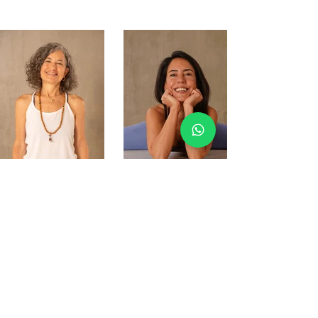
Merve Duru
Ayşe Aşçı
Email
i
nfo@natiyoga.life
Nati Yoga İstinye