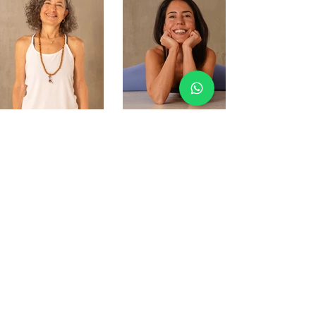
Merve Duru
Ayşe Aşçı
Email
i
nfo@natiyoga.life
Nati Yoga İstinye
İstinye Mah.Sarıyer Caddesi. No:65