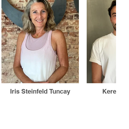
Iris Steinfeld Tuncay
Kerem P