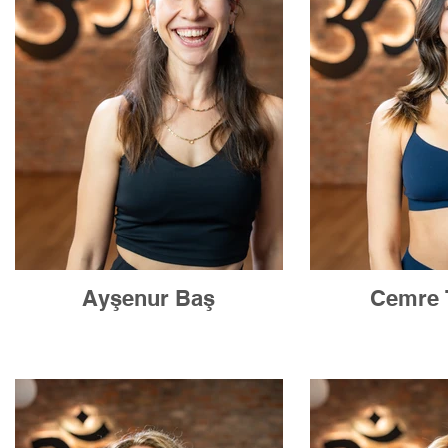
Ayşenur Baş
Cemre 