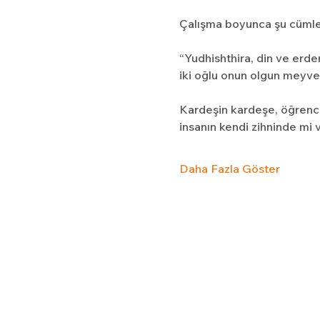
Çalışma boyunca şu cümleni
“Yudhishthira, din ve erd
iki oğlu onun olgun meyvel
Kardeşin kardeşe, öğrencin
insanın kendi zihninde mi v
Daha Fazla Göster