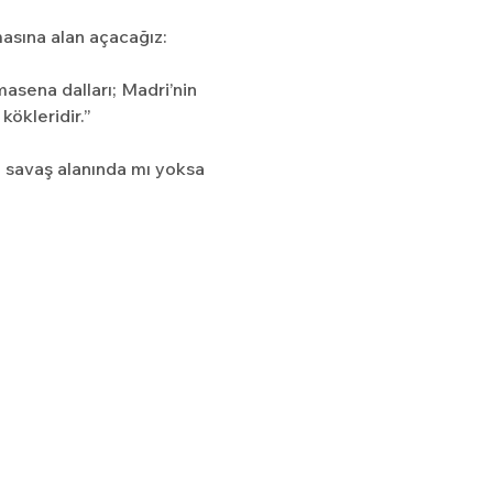
masına alan açacağız:
asena dalları; Madri’nin 
kökleridir.”
 savaş alanında mı yoksa 