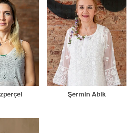
Özperçel
Şermin Abik