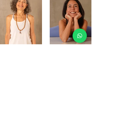
Merve Duru
Ayşe Aşçı
Email
i
nfo@natiyoga.life
Nati Yoga İstinye
İstinye Mah.Sarıyer Caddesi. No:65