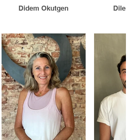
Didem Okutgen
Dilek R