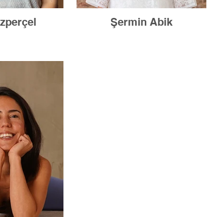
Özperçel
Şermin Abik