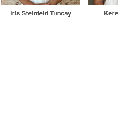
Iris Steinfeld Tuncay
Kerem P