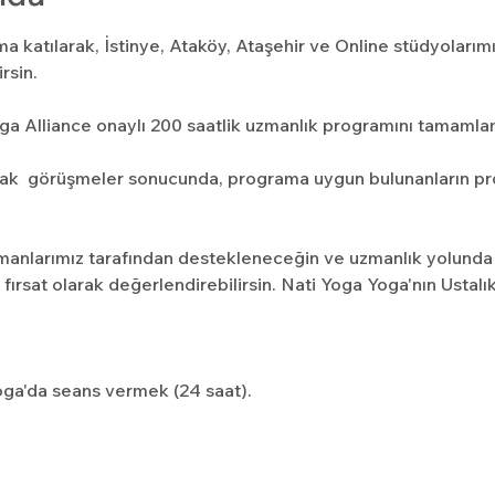
a katılarak, İstinye, Ataköy, Ataşehir ve Online stüdyolarımı
rsin.
ga Alliance onaylı 200 saatlik uzmanlık programını tamamlam
cak  görüşmeler sonucunda, programa uygun bulunanların pr
manlarımız tarafından destekleneceğin ve uzmanlık yolunda
fırsat olarak değerlendirebilirsin. Nati Yoga Yoga'nın Ustalı
Yoga'da seans vermek (24 saat).