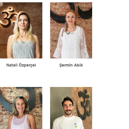
Natali Özperçel
Şermin Abik