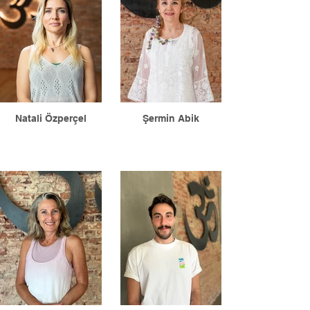
Natali Özperçel
Şermin Abik