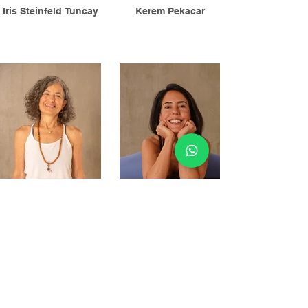
Iris Steinfeld Tuncay
Kerem Pekacar
Merve Duru
Ayşe Aşçı
Email
i
nfo@natiyoga.life