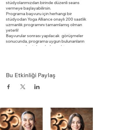
stüdyolarımızdan birinde düzenli seans
vermeye başlayabilirsin.
Programa başvuru için herhangi bir
stüdyodan Yoga Alliance onaylı 200 saatlik
uzmanlık programını tamamlamış olman
yeterli!
Başvurular sonrası yapılacak görüşmeler
sonucunda, programa uygun bulunanların
programa kesin kaydı alınacaktır.
Bu programı deneyimli uzmanlarımız
tarafından destekleneceğin ve uzmanlık
yolunda deneyim kazanabileceğin harika
bir fırsat olarak değerlendirebilirsin. Nati
Bu Etkinliği Paylaş
Yoga Yoga'nın Ustalık Yolu 300 Saat
programına dahildir.
Program İçeriği
6 ay boyunca Nati Yoga'da seans
vermek (24 saat).
Mentör tarafından, belli aralıklarla
yeni uzman seanlarına katılımlar
gerçekleşecek ve ardından seansın
geneline ilişkin ve uzmanlığı