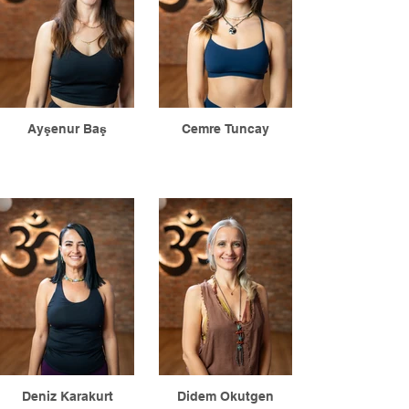
geliştirmeye yönelik geribildirimle
uzman desteklenecek. (3 saat).
Nati Yoga seans programında yer
alan Yoga'ya Merhaba seanslarına
gözlemci olarak katılım (15 saat)
Nati Yoga programında yer alan
seanslara uygulayıcı olarak katılım(5
Ayşenur Baş
Cemre Tuncay
saat)
Program boyunca yeni uzmanlar ve
mentörlerin tümünün katılımıyla
değerlendirme toplantıları
düzenlenecek ve bu toplantılara
katılım zorunludur. (3 saat)
Program Tarih Aralığı
Kasım 2023 - Haziran2024
Program Ücreti
5.300 TL
Deniz Karakurt
Didem Okutgen