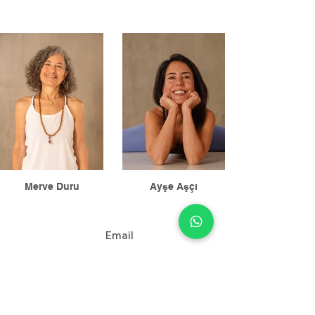
Merve Duru
Ayşe Aşçı
Email
i
nfo@natiyoga.life
Nati Yoga İstinye