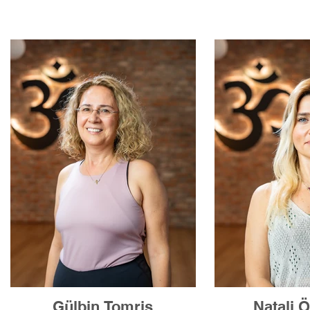
Gülbin Tomris
Natali 