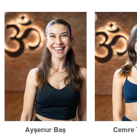
Ayşenur Baş
Cemre 