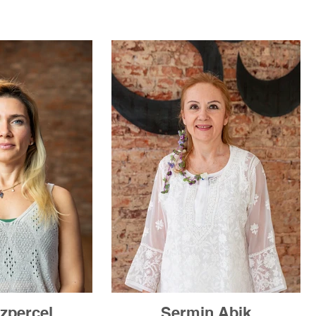
Özperçel
Şermin Abik