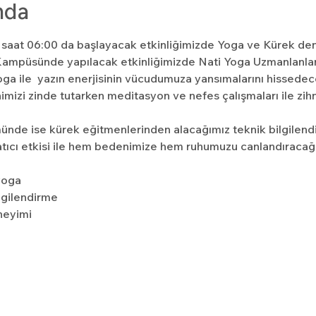
nda
saat 06:00 da başlayacak etkinliğimizde Yoga ve Kürek de
l Kampüsünde yapılacak etkinliğimizde Nati Yoga Uzmanlanlar
ga ile  yazın enerjisinin vücudumuza yansımalarını hissede
imizi zinde tutarken meditasyon ve nefes çalışmaları ile zih
ünde ise kürek eğitmenlerinden alacağımız teknik bilgilendi
atıcı etkisi ile hem bedenimize hem ruhumuzu canlandıracağı
oga

lgilendirme

neyimi