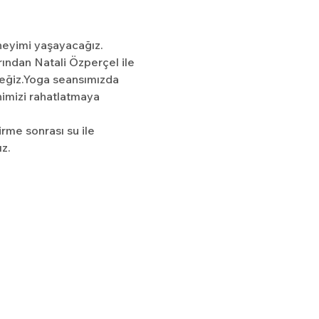
neyimi yaşayacağız.
ından Natali Özperçel ile 
ceğiz.Yoga seansımızda 
nimizi rahatlatmaya 
rme sonrası su ile 
z.