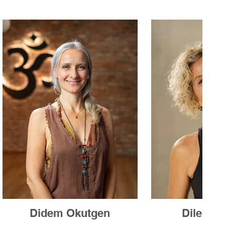
Didem Okutgen
Dilek R