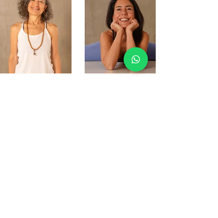
Merve Duru
Ayşe Aşçı
Email
i
nfo@natiyoga.life
Nati Yoga İstinye
İstinye Mah.Sarıyer Caddesi. No:65