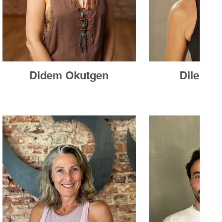
Didem Okutgen
Dilek R