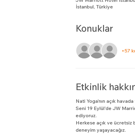
JW Marriott Hotel Istanbu
İstanbul, Türkiye
Konuklar
+57 k
Etkinlik hakkı
Nati Yoga’nın açık havad
Seni 19 Eylül'de JW Marr
ediyoruz.
Herkese açık ve ücretsiz b
deneyim yaşayacağız.