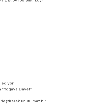
/1 L B, 34158 Bakırköy/
 ediyor.
a “Yogaya Davet” 
rleştirerek unutulmaz bir 