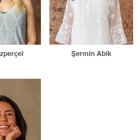
Özperçel
Şermin Abik