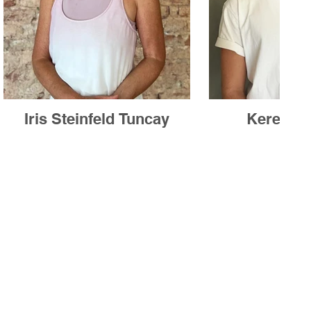
Iris Steinfeld Tuncay
Kerem P