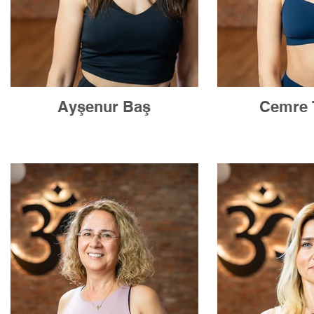
Ayşenur Baş
Cemre 