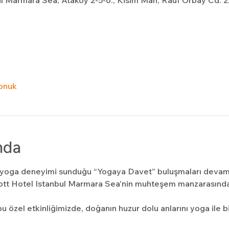
l Marmara Sea, Ataköy 2-5-6., Kisim Mah, Rauf Orbay Cd. 2
onuk
nda
a yoga deneyimi sunduğu “Yogaya Davet” buluşmaları devam
iott Hotel Istanbul Marmara Sea'nin muhteşem manzarasınd
u özel etkinliğimizde, doğanın huzur dolu anlarını yoga ile bi