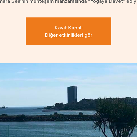
ara Sea'nin muhteşem manzarasında “Yogaya Davet” ediy
Kayıt Kapalı
Diğer etkinlikleri gör