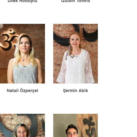
Dilek Rodoplu
Gülbin Tomris
Natali Özperçel
Şermin Abik