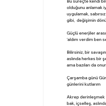
Bu süreçte kendi bil
olduğunu anlamak iyi
uygulamak, sabırsız
gibi,  değişimin dön
Güçlü enerjiler aras
‘aldım verdim ben se
Bilirsiniz, bir sava
aslında herkes bir ş
ama bazıları da onur
Çarşamba günü Güne
günlerini kutlarım 
Akrep derinleşmek de
bak, içselleş, aslın