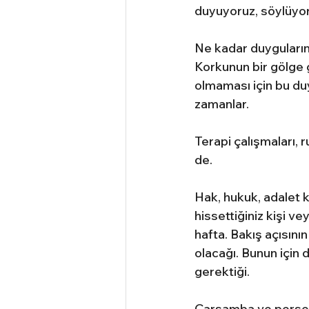
duyuyoruz, söylüyo
Ne kadar duygularını
Korkunun bir gölge g
olmaması için bu du
zamanlar.
Terapi çalışmaları,
de.
Hak, hukuk, adalet ka
hissettiğiniz kişi v
hafta. Bakış açısın
olacağı. Bunun için 
gerektiği.
Çarşamba ve perşemb