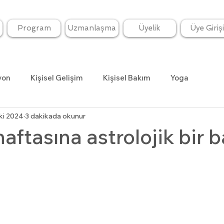
Program
Uzmanlaşma
Üyelik
Üye Girişi
yon
Kişisel Gelişim
Kişisel Bakım
Yoga
ki 2024
3 dakikada okunur
aftasına astrolojik bir b