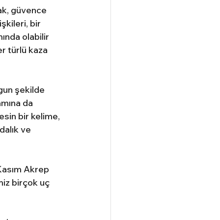
mak, güvence 
ileri, bir 
nda olabilir 
r türlü kaza 
gun şekilde 
amına da 
sin bir kelime, 
dalık ve 
 Kasım Akrep 
iz birçok uç 