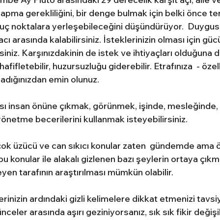
apma gerekliliğini, bir denge bulmak için belki önce ter
r uç noktalara yerleşebileceğini düşündürüyor.  Duygus
yacı arasında kalabilirsiniz. İsteklerinizin olması için gü
siniz. Karşınızdakinin de istek ve ihtiyaçları olduğuna d
ifletebilir, huzursuzluğu giderebilir. Etrafınıza  - özel
dığınızdan emin olunuz.
 insan önüne çıkmak, görünmek, işinde, mesleğinde, 
 yönetme becerilerini kullanmak isteyebilirsiniz.
 çok üzücü ve can sıkıcı konular zaten  gündemde ama öz
bu konular ile alakalı gizlenen bazı şeylerin ortaya çıkm
en tarafının araştırılması mümkün olabilir.
erinizin ardındaki gizli kelimelere dikkat etmenizi tavs
nceler arasında aşırı geziniyorsanız, sık sık fikir değişik