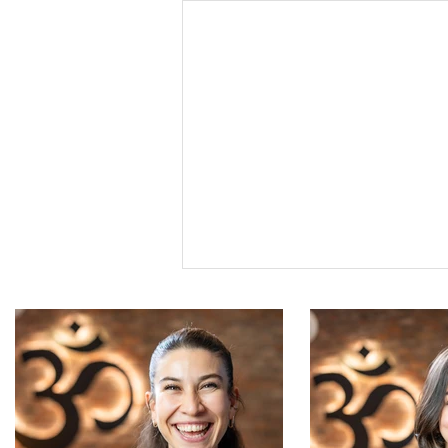
BEN (CİL) LİK