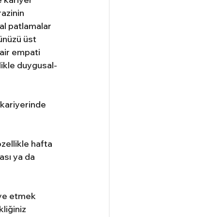
azinin 
al patlamalar 
cünüzü üst 
air empati 
likle duygusal- 
kariyerinde 
ellikle hafta 
ası ya da 
iye etmek 
liğiniz 