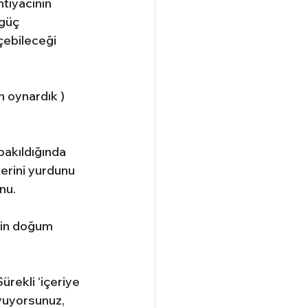
tiyacının 
güç 
çebileceği 
 oynardık ) 
bakıldığında 
erini yurdunu 
nu.
in doğum 
rekli ‘içeriye 
uyuyorsunuz, 