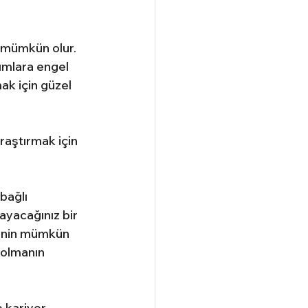
k mümkün olur. 
ımlara engel 
k için güzel 
raştırmak için 
bağlı 
ayacağınız bir 
menin mümkün 
 olmanın 
 kariyer 