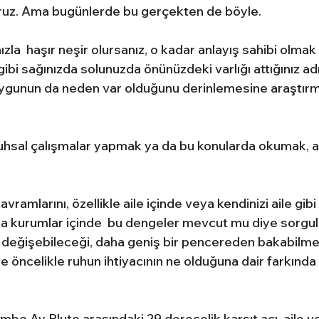
ruz. Ama bugünlerde bu gerçekten de böyle.
zla  haşır neşir olursanız, o kadar anlayış sahibi olma
ibi sağınızda solunuzda önünüzdeki varlığı attığınız ad
ygunun da neden var olduğunu derinlemesine araştırma
 ruhsal çalışmalar yapmak ya da bu konularda okumak, a
vramlarını, özellikle aile içinde veya kendinizi aile gibi 
eya kurumlar içinde  bu dengeler mevcut mu diye sorgul
ın değişebileceği, daha geniş bir pencereden bakabil
de öncelikle ruhun ihtiyacının ne olduğuna dair farkında
e Ay Pluto arasındaki 29 derecelik karşıt açı, aile ve