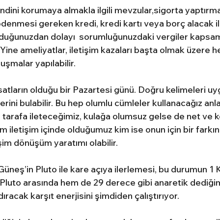
kendini korumaya almakla ilgili mevzular,sigorta yaptır
denmesi gereken kredi, kredi kartı veya borç alacak ilişk
lduğunuzdan dolayı  sorumluğunuzdaki vergiler kapsamı
ine ameliyatlar, iletişim kazaları başta olmak üzere he
şmalar yapılabilir.
rsatların olduğu bir Pazartesi günü. Doğru kelimeleri uy
yerini bulabilir. Bu hep olumlu cümleler kullanacağız anl
tarafa ileteceğimiz, kulağa olumsuz gelse de net ve ke
iletişim içinde olduğumuz kim ise onun için bir farkın
im dönüşüm yaratımı olabilir.
Güneş’in Pluto ile kare açıya ilerlemesi, bu durumun 1
 Pluto arasında hem de 29 derece gibi anaretik dediğim
ıracak karşıt enerjisini şimdiden çalıştırıyor.