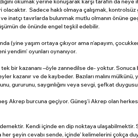
diğini okumak yerine konuşarak karşı tarafın da neye ih
 olacaktır.  Sadece haklı olmaya çalışmak, kontrolsüz 
 ve inatçı tavırlarda bulunmak mutlu olmanın önüne ge
üşümün de önünde engel teşkil edebilir.
ında (yine yaşım ortaya çıkıyor ama n’apayım, çocukken
ni yendim’ oyunları oynanıyor.
şın tek bir kazananı –öyle zannedilse de- yoktur. Sonuca 
eyler kazanır ve de kaybeder. Bazıları malını mülkünü, y
unu, gururunu, saygınlığını veya sevgi, şefkat duygusu
ş Akrep burcuna geçiyor. Güneş’i Akrep olan herkes
mektir. Kendi içinde en dip noktaya ulaşabilmektir. Sü
da her şeyin cevabı sende, içinde’ kelimelerini çokça d