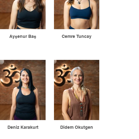
21 Ekim haftası
astrolojik bir ba
Ayşenur Baş
Cemre Tuncay
Deniz Karakurt
Didem Okutgen