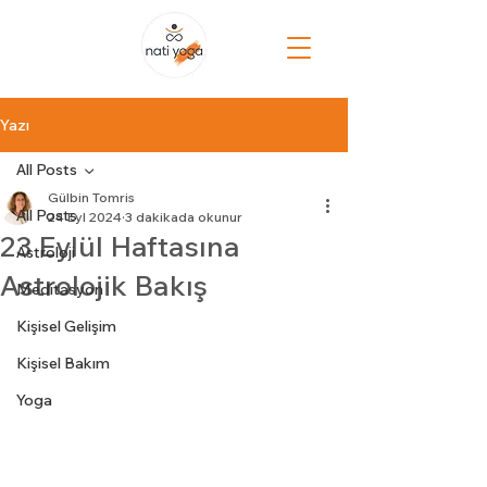
Yazı
All Posts
Gülbin Tomris
All Posts
24 Eyl 2024
3 dakikada okunur
23 Eylül Haftasına
Astroloji
Astrolojik Bakış
Meditasyon
Kişisel Gelişim
Kişisel Bakım
Yoga