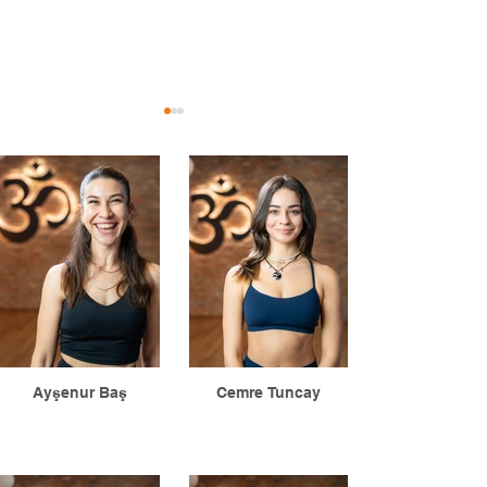
BAĞLAN HAYATA
23 Eylül Haftası
Astrolojik Bakış
Ayşenur Baş
Cemre Tuncay