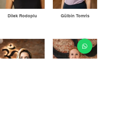
Dilek Rodoplu
Gülbin Tomris
Natali Özperçel
Şermin Abik