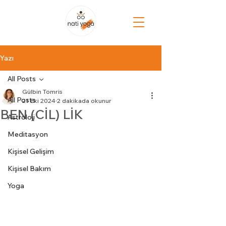
Yazı
All Posts
Gülbin Tomris
All Posts
21 Eki 2024
2 dakikada okunur
BEN (CİL) LİK
Astroloji
Meditasyon
Kişisel Gelişim
Kişisel Bakım
Yoga